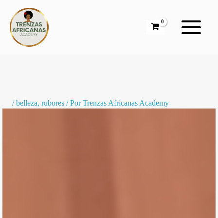
Ir
al
contenido
/
belleza
,
rubores
/ Por
Trenzas Africanas Academy