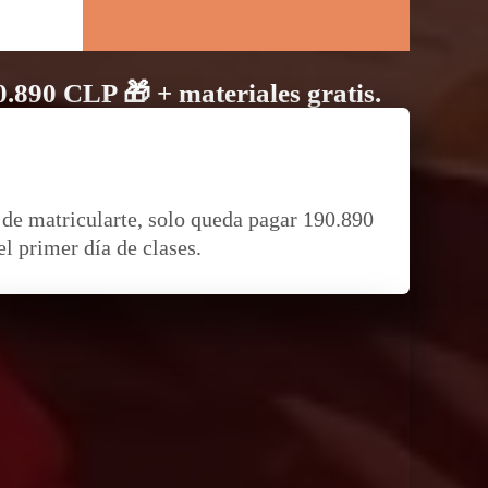
0.890 CLP 🎁 + materiales gratis.
de matricularte, solo queda pagar 190.890
l primer día de clases.