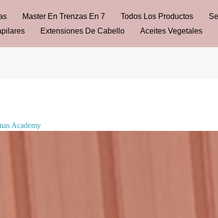
as
Master En Trenzas En 7
Todos Los Productos
Se
pilares
Extensiones De Cabello
Aceites Vegetales
anas Academy