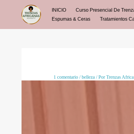
Ir
INICIO
Curso Presencial De Trenz
al
Espumas & Ceras
Tratamientos Ca
contenido
1 comentario
/
belleza
/ Por
Trenzas Afric