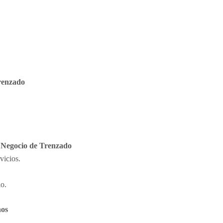
renzado
 Negocio de Trenzado
vicios.
io.
hos