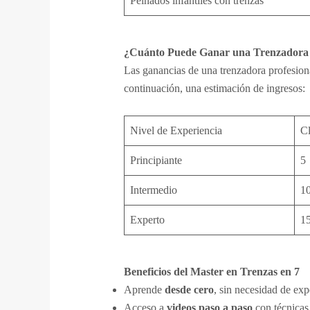
Peinados infantiles con trenzas
¿Cuánto Puede Ganar una Trenzadora 
Las ganancias de una trenzadora profesiona
continuación, una estimación de ingresos:
Nivel de Experiencia
Cl
Principiante
5
Intermedio
1
Experto
1
Beneficios del Master en Trenzas en 7
Aprende
desde cero
, sin necesidad de exp
Acceso a
videos paso a paso
con técnicas 