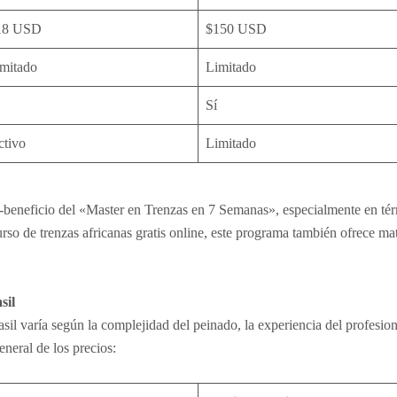
18 USD
$150 USD
imitado
Limitado
Sí
ctivo
Limitado
o-beneficio del «Master en Trenzas en 7 Semanas», especialmente en té
urso de trenzas africanas gratis online, este programa también ofrece m
sil
asil varía según la complejidad del peinado, la experiencia del profesio
neral de los precios: