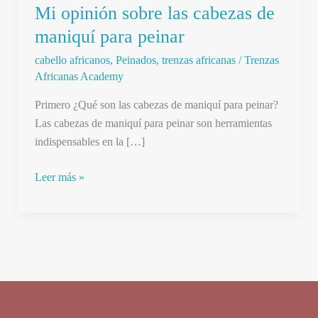
Mi opinión sobre las cabezas de
maniquí para peinar
cabello africanos
,
Peinados
,
trenzas africanas
/
Trenzas
Africanas Academy
Primero ¿Qué son las cabezas de maniquí para peinar?
Las cabezas de maniquí para peinar son herramientas
indispensables en la […]
Mi
Leer más »
opinión
sobre
las
cabezas
de
maniquí
para