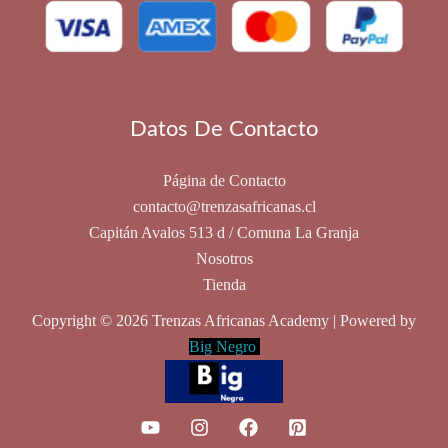
pueden
elegir
en
la
Datos De Contacto
página
de
producto
Página de Contacto
contacto@trenzasafricanas.cl
Capitán Avalos 513 d / Comuna La Granja
Nosotros
Tienda
Copyright © 2026 Trenzas Africanas Academy | Powered by
Big Negro