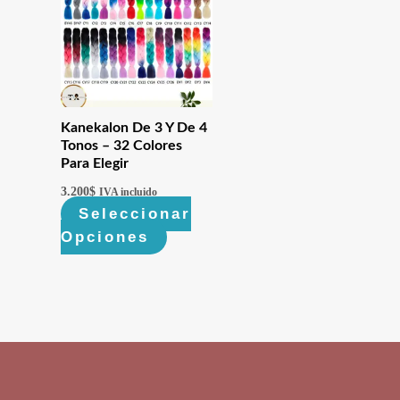
Kanekalon De 3 Y De 4
Tonos – 32 Colores
Para Elegir
3.200
$
IVA incluido
Seleccionar
Opciones
Este
producto
tiene
múltiples
variantes.
Las
opciones
se