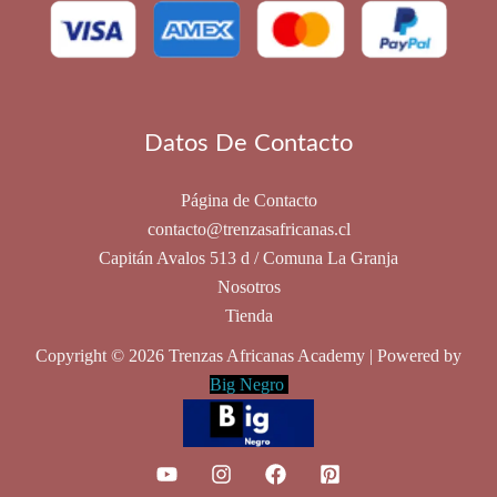
pueden
elegir
en
la
Datos De Contacto
página
de
producto
Página de Contacto
contacto@trenzasafricanas.cl
Capitán Avalos 513 d / Comuna La Granja
Nosotros
Tienda
Copyright © 2026 Trenzas Africanas Academy | Powered by
Big Negro