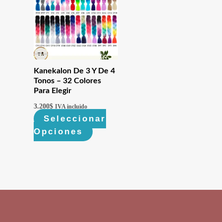
Kanekalon De 3 Y De 4
Tonos – 32 Colores
Para Elegir
3.200
$
IVA incluido
Seleccionar
Opciones
Este
producto
tiene
múltiples
variantes.
Las
opciones
se