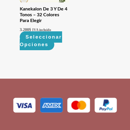
Kanekalon De 3 Y De 4
Tonos – 32 Colores
Para Elegir
3.200
$
IVA incluido
Seleccionar
Opciones
Este
producto
tiene
múltiples
variantes.
Las
opciones
se
pueden
elegir
en
la