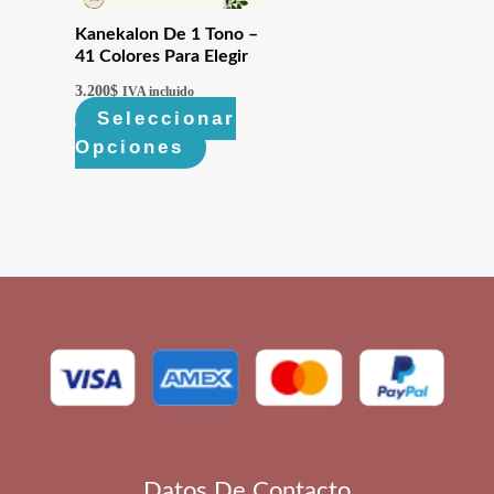
Kanekalon De 1 Tono –
41 Colores Para Elegir
3.200
$
IVA incluido
Seleccionar
Opciones
Este
producto
tiene
múltiples
variantes.
Las
opciones
se
pueden
elegir
en
la
Datos De Contacto
página