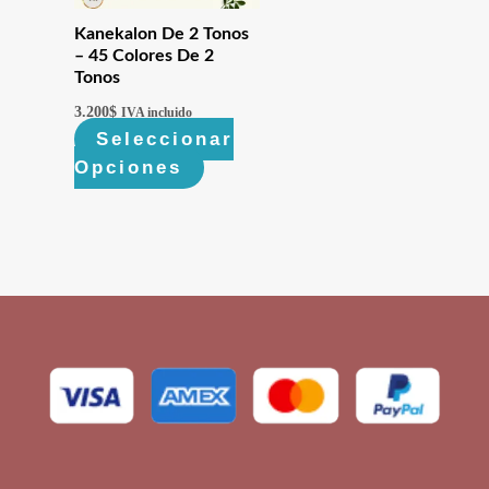
Kanekalon De 2 Tonos
– 45 Colores De 2
Tonos
3.200
$
IVA incluido
Seleccionar
Opciones
Este
producto
tiene
múltiples
variantes.
Las
opciones
se
pueden
elegir
en
la