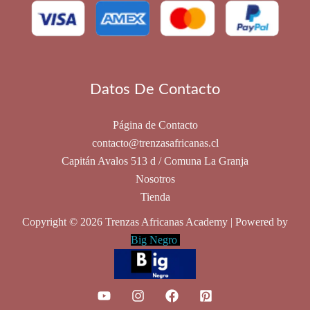
pueden
elegir
en
la
Datos De Contacto
página
de
producto
Página de Contacto
contacto@trenzasafricanas.cl
Capitán Avalos 513 d / Comuna La Granja
Nosotros
Tienda
Copyright © 2026 Trenzas Africanas Academy | Powered by
Big Negro