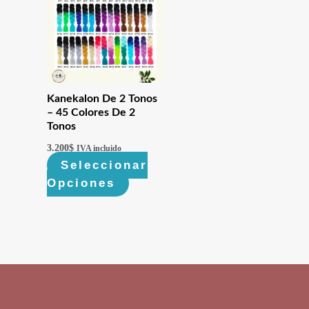
Kanekalon De 2 Tonos
– 45 Colores De 2
Tonos
3.200
$
IVA incluido
Seleccionar
Opciones
Este
producto
tiene
múltiples
variantes.
Las
opciones
se