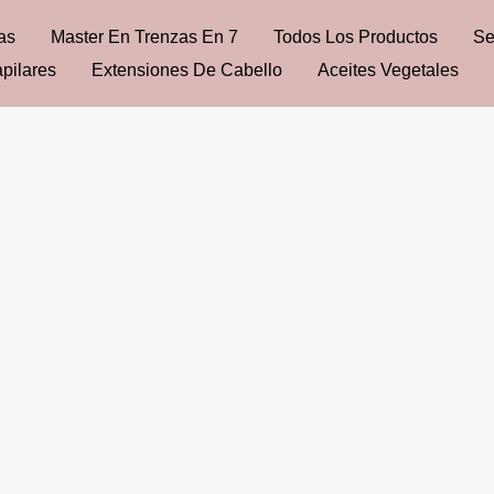
as
Master En Trenzas En 7
Todos Los Productos
Se
pilares
Extensiones De Cabello
Aceites Vegetales