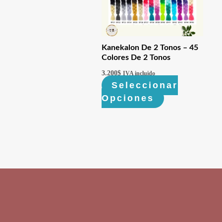
Kanekalon De 2 Tonos – 45
Colores De 2 Tonos
3.200
$
IVA incluido
Seleccionar
Opciones
Este
producto
tiene
múltiples
variantes.
Las
opciones
se
pueden
elegir