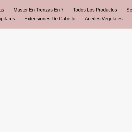
as
Master En Trenzas En 7
Todos Los Productos
Se
pilares
Extensiones De Cabello
Aceites Vegetales