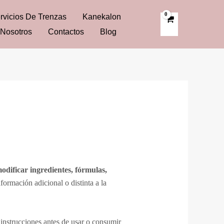
rvicios De Trenzas
Kanekalon
Nosotros
Contactos
Blog
odificar ingredientes, fórmulas,
formación adicional o distinta a la
 instrucciones antes de usar o consumir