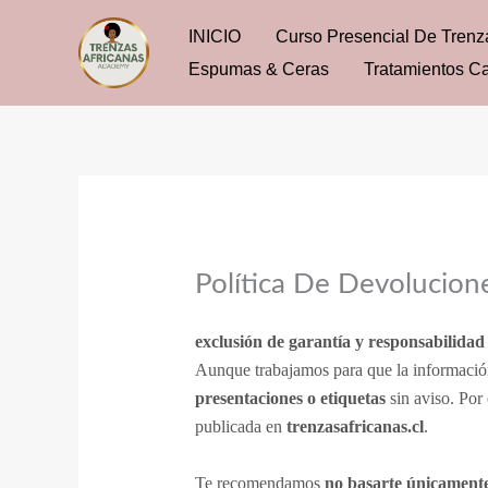
Ir
INICIO
Curso Presencial De Trenz
al
Espumas & Ceras
Tratamientos Ca
contenido
Política De Devolucion
exclusión de garantía y responsabilidad
Aunque trabajamos para que la información
presentaciones o etiquetas
sin aviso. Por 
publicada en
trenzasafricanas.cl
.
Te recomendamos
no basarte únicament