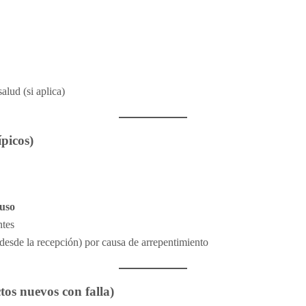
lud (si aplica)
ípicos)
 uso
ntes
desde la recepción) por causa de arrepentimiento
ctos nuevos con falla)