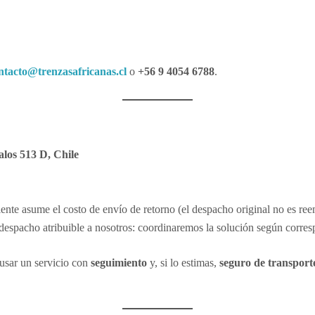
ntacto@trenzasafricanas.cl
o
+56 9 4054 6788
.
los 513 D, Chile
iente asume el costo de envío de retorno (el despacho original no es ree
e despacho atribuible a nosotros: coordinaremos la solución según corre
usar un servicio con
seguimiento
y, si lo estimas,
seguro de transport